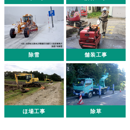
除雪
舗装工事
ほ場工事
除草