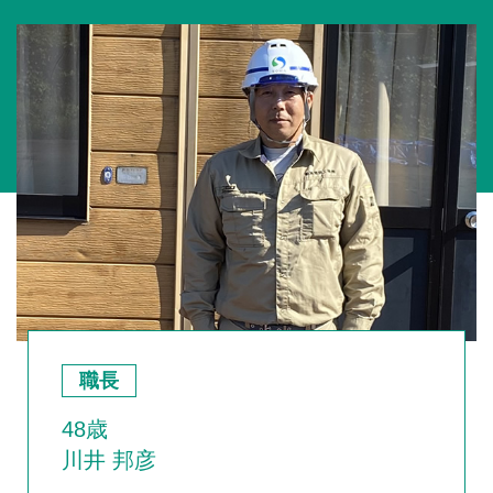
職長
48歳
川井 邦彦